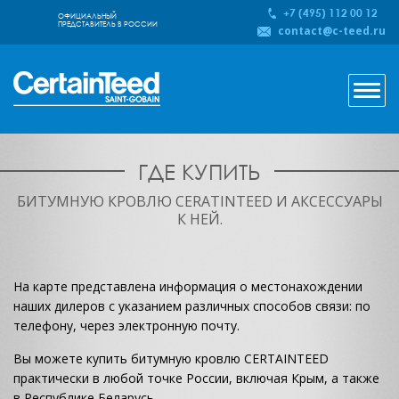
+7 (495) 112 00 12
ОФИЦИАЛЬНЫЙ
ПРЕДСТАВИТЕЛЬ В РОССИИ
contact@c-teed.ru
Откры
навиг
ГДЕ КУПИТЬ
БИТУМНУЮ КРОВЛЮ CERATINTEED И АКСЕССУАРЫ
К НЕЙ.
На карте представлена информация о местонахождении
наших дилеров с указанием различных способов связи: по
телефону, через электронную почту.
Вы можете купить битумную кровлю CERТAINTEED
практически в любой точке России, включая Крым, а также
в Республике Беларусь.